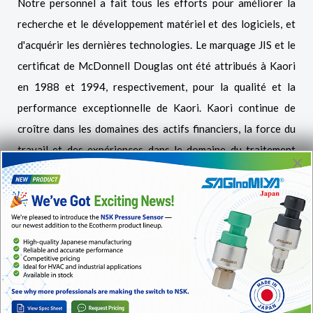
Notre personnel a fait tous les efforts pour améliorer la
recherche et le développement matériel et des logiciels, et
d'acquérir les dernières technologies. Le marquage JIS et le
certificat de McDonnell Douglas ont été attribués à Kaori
en 1988 et 1994, respectivement, pour la qualité et la
performance exceptionnelle de Kaori. Kaori continue de
croître dans les domaines des actifs financiers, la force du
travail et des expériences dans le domaine du traitement
×
thermique.
Sur la base de l'expérience et Kaori brasage traitement
thermique, en 1992, Kaori a commencé à fabriquer des
cylindres de travail Sendzimir et échangeurs industriels de
chaleur à plaques brasées. Encore une fois, Kaori a reçu le
certificat de qualification ISO 9001: 2000, UL et CE,
fournissant ainsi la capacité de Kaori dans la fabrication et